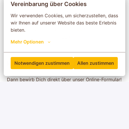
Abschlussprüfung 1.000 €
Vereinbarung über Cookies
Note 2 Zwischenprüfung 300 €
Wir verwenden Cookies, um sicherzustellen, dass 
Abschlussprüfung 400 €
wir Ihnen auf unserer Website das beste Erlebnis 
Note 3 Zwischenprüfung 200 €
bieten.
Abschlussprüfung 300 €
Mehr Optionen
Klingt nach Deinem Geschmack?
Notwendigen zustimmen
Allen zustimmen
Dann bewirb Dich direkt über unser Online-Formular!
Wir freuen uns auf Dich!